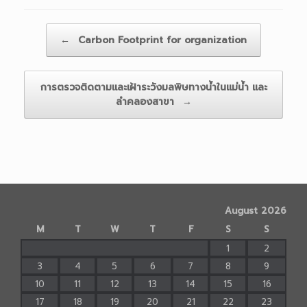
Post navigation
←
Carbon Footprint for organization
การตรวจติดตามและเฝ้าระวังมลพิษทางน้ำในแม่น้ำ และ
ลำคลองสาขา
→
August 2026
M
T
W
T
F
S
S
1
2
3
4
5
6
7
8
9
10
11
12
13
14
15
16
17
18
19
20
21
22
23