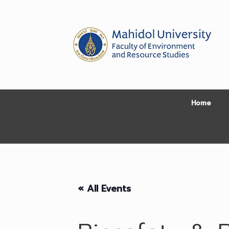
Skip
to
content
Home
« All Events