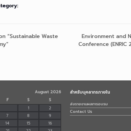
tegory:
 on “Sustainable Waste
Environment and Na
my”
Conference (ENRIC
August 2026
สำหรับบุคลากรภายใน
F
S
S
ส่งรายงานผลการอบรม
1
2
Contact Us
7
8
9
14
15
16
21
22
23