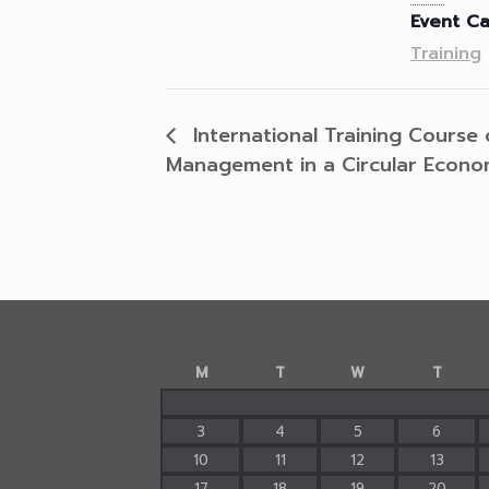
Event Ca
Training
International Training Course
Management in a Circular Econo
M
T
W
T
3
4
5
6
10
11
12
13
17
18
19
20