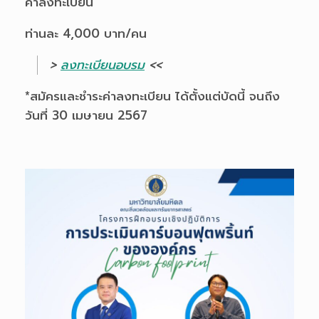
ค่าลงทะเบียน
ท่านละ 4,000 บาท/คน
>
ลงทะเบียนอบรม
<<
*สมัครและชำระค่าลงทะเบียน ได้ตั้งแต่บัดนี้ จนถึง
วันที่ 30 เมษายน 2567