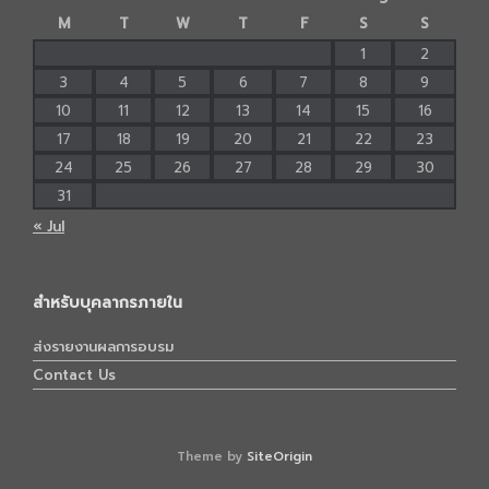
M
T
W
T
F
S
S
1
2
3
4
5
6
7
8
9
10
11
12
13
14
15
16
17
18
19
20
21
22
23
24
25
26
27
28
29
30
31
« Jul
สำหรับบุคลากรภายใน
ส่งรายงานผลการอบรม
Contact Us
Theme by
SiteOrigin