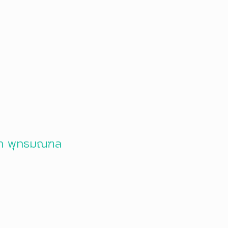
ทยา พุทธมณฑล