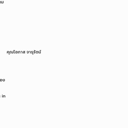
าม
คุณโอภาส จารุรัตน์
ของ
 in