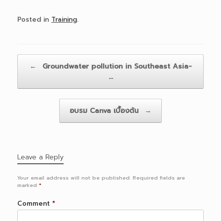
Posted in
Training
.
Post navigation
←
Groundwater pollution in Southeast Asia-
…
อบรม Canva เบื้องต้น
→
Leave a Reply
Your email address will not be published.
Required fields are
marked
*
Comment
*