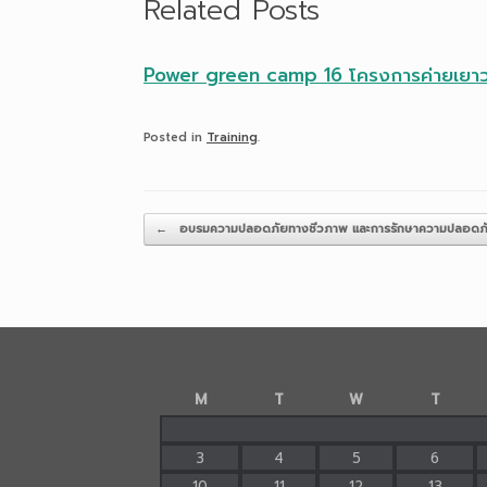
Related Posts
Power green camp 16 โครงการค่ายเยาวชนว
Posted in
Training
.
Post navigation
←
อบรมความปลอดภัยทางชีวภาพ และการรักษาความปลอดภั
M
T
W
T
3
4
5
6
10
11
12
13