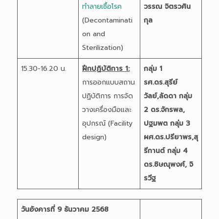
ทำลายเชื้อโรค
วรรณ จิตรวศิน
(Decontaminati
กุล
on and
Sterilization)
15.30-16.20 น.
ฝึกปฏิบัติการ 1:
กลุ่ม 1
การออกแบบสถาน
รศ.ดร.สุรีย์
ปฏิบัติการ การจัด
วัลย์,ลัดดา
กลุ่ม
วางเครื่องมือและ
2 ดร.จักรพล,
อุปกรณ์ (Facility
ปฐมพต
กลุ่ม 3
design)
ผศ.ดร.ปรียาพร,สุ
รีกานต์
กลุ่ม 4
ดร.ชิษณุพงศ์, จิ
รวีฐ
วันอังคารที่ 9 ธันวาคม 2568