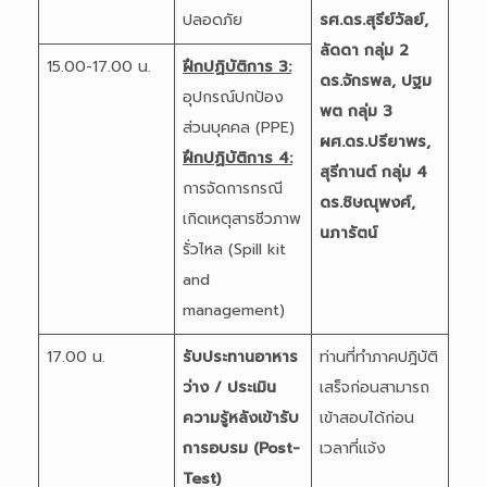
ปลอดภัย
รศ.ดร.สุรีย์วัลย์
,
ลัดดา
กลุ่ม 2
15.00-17.00 น.
ฝึกปฏิบัติการ 3:
ดร.จักรพล
, ปฐม
อุปกรณ์ปกป้อง
พต
กลุ่ม 3
ส่วนบุคคล (PPE)
ผศ.ดร.ปรียาพร
,
ฝึกปฏิบัติการ 4:
สุรีกานต์
กลุ่ม 4
การจัดการกรณี
ดร.ชิษณุพงศ์
,
เกิดเหตุสารชีวภาพ
นภารัตน์
รั่วไหล (Spill kit
and
management)
17.00 น.
รับประทานอาหาร
ท่านที่ทำภาคปฎิบัติ
ว่าง /
ประเมิน
เสร็จก่อนสามารถ
ความรู้หลังเข้ารับ
เข้าสอบได้ก่อน
การอบรม (
Post-
เวลาที่แจ้ง
Test)