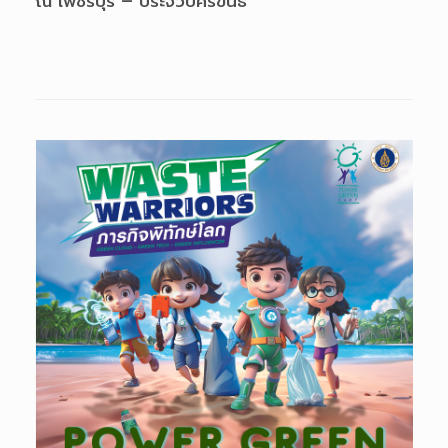
ณ เพชรบุรี – ประจวบคีรีขันธ์