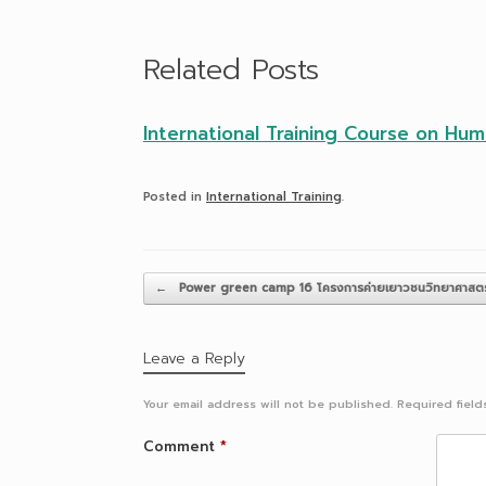
Related Posts
International Training Course on Hu
Posted in
International Training
.
Post navigation
←
Power green camp 16 โครงการค่ายเยาวชนวิทยาศาสตร์
Leave a Reply
Your email address will not be published.
Required fiel
Comment
*