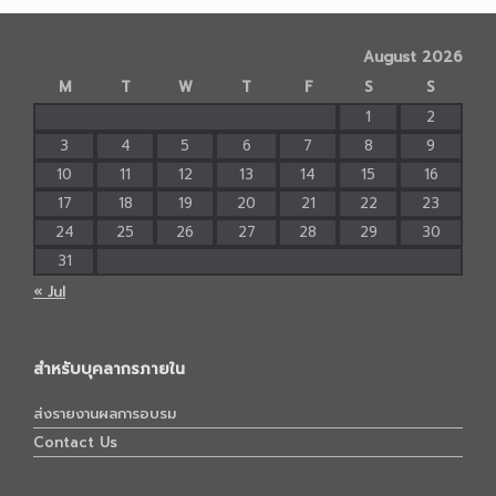
August 2026
M
T
W
T
F
S
S
1
2
3
4
5
6
7
8
9
10
11
12
13
14
15
16
17
18
19
20
21
22
23
24
25
26
27
28
29
30
31
« Jul
สำหรับบุคลากรภายใน
ส่งรายงานผลการอบรม
Contact Us