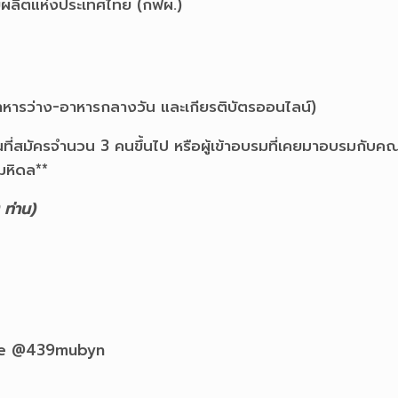
ยผลิตแห่งประเทศไทย (กฟผ.)
หารว่าง-อาหารกลางวัน และเกียรติบัตรออนไลน์)
่สมัครจำนวน 3 คนขึ้นไป หรือผู้เข้าอบรมที่เคยมาอบรมกับคณะย้
มหิดล**
ท่าน)
Line @439mubyn