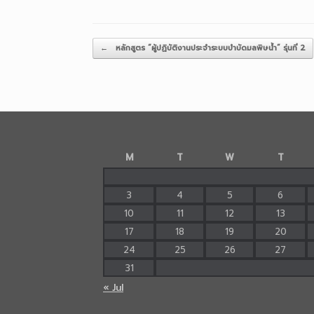
Post navigation
←
หลักสูตร “ผู้ปฏิบัติงานประจำระบบบำบัดมลพิษน้ำ” รุ่นที่ 2
M
T
W
T
3
4
5
6
10
11
12
13
17
18
19
20
24
25
26
27
31
« Jul