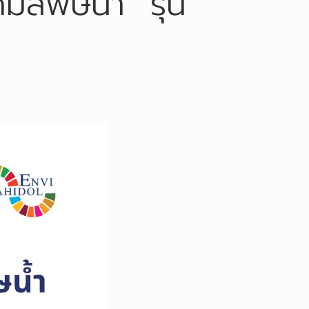
มลพิษน้ำ” รุ่น