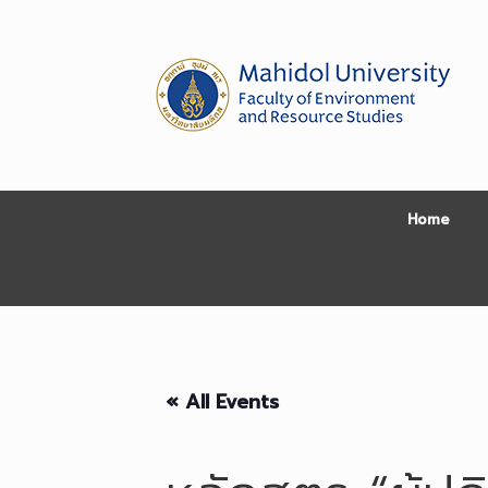
Skip
to
content
Home
« All Events