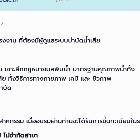
่ 2
าน ที่ต้องมีผู้ดูแลระบบบำบัดน้ำเสีย
 เจาะลึกกฎหมายมลพิษน้ำ มาตรฐานคุณภาพน้ำทิ้ง
สีย ทั้งวิธีการทางกายภาพ เคมี และ ชีวภาพ
ำบัด
าหกรรม เมื่ออบรมผ่านท่านจะได้รับการขึ้นทะเบียนใ
ป ไม่จำกัดสาขา