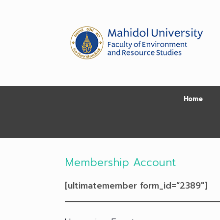
Skip
to
content
Home
Membership Account
[ultimatemember form_id=”2389″]