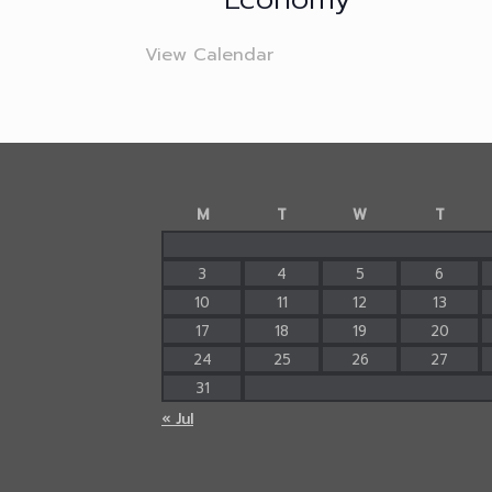
View Calendar
M
T
W
T
3
4
5
6
10
11
12
13
17
18
19
20
24
25
26
27
31
« Jul