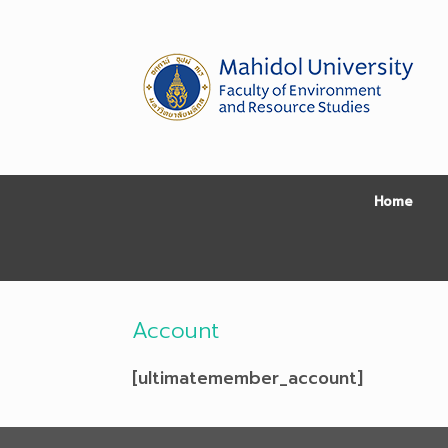
Skip
to
content
Home
Account
[ultimatemember_account]