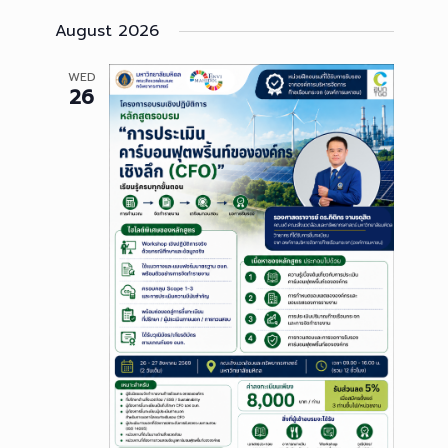
Select
and
Navigation
August 2026
date.
Views
Navigation
WED
26