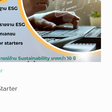
er
tarter