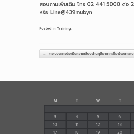
สอบถามเพิ่มเติม โทร 02 441 5000 ต่อ 
หรือ Line@439mubyn
Posted in
Training
.
Post navigation
←
กระบวนการประเมินความเสี่ยงด้านภูมิอากาศเพื่อพัฒนาแผนด
M
T
W
T
3
4
5
6
10
11
12
13
17
18
19
20