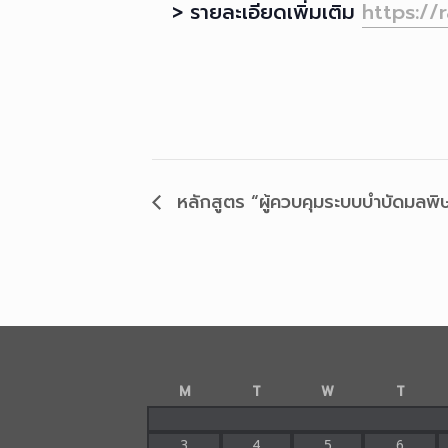
> รายละเอียดเพิ่มเติม
https://
หลักสูตร “ผู้ควบคุมระบบบำบัดมลพิษน้ำ
M
T
W
T
3
4
5
6