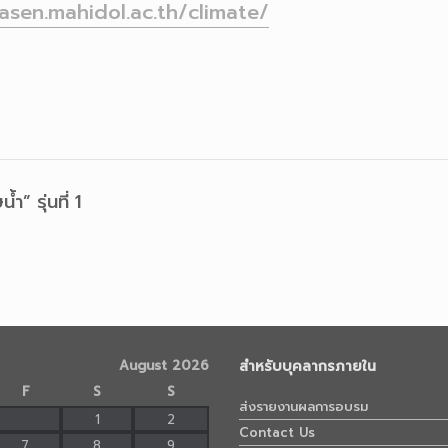
rasen.mahidol.ac.th/climate/
” รุ่นที่ 1
August 2026
สำหรับบุคลากรภายใน
F
S
S
ส่งรายงานผลการอบรม
1
2
Contact Us
7
8
9