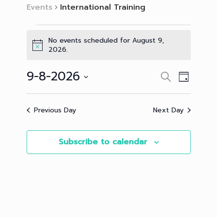
Events
International Training
Events
for
No events scheduled for August 9,
August
Notice
2026.
9,
2026
9-8-2026
Events
Event
Search
Day
Search
Views
Select
and
Navigation
date.
Views
Previous Day
Next Day
Navigation
Subscribe to calendar