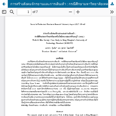
การสร้างสังคมจักรยานและการเดินเท้า : กรณีศึกษามหาวิทยาลัยเทคโนโลยีพระจอมเกล้าธนบุรี (มจธ.)