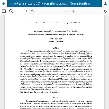
การบริหารงานตามหลักธรรมาภิบาลของมหาวิทยาลัยมหิดล