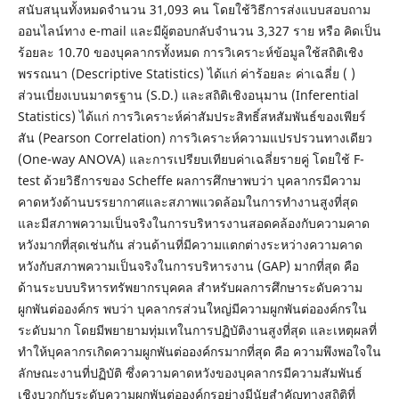
สนับสนุนทั้งหมดจำนวน 31,093 คน โดยใช้วิธีการส่งแบบสอบถาม
ออนไลน์ทาง e-mail และมีผู้ตอบกลับจำนวน 3,327 ราย หรือ คิดเป็น
ร้อยละ 10.70 ของบุคลากรทั้งหมด การวิเคราะห์ข้อมูลใช้สถิติเชิง
พรรณนา (Descriptive Statistics) ได้แก่ ค่าร้อยละ ค่าเฉลี่ย (
)
ส่วนเบี่ยงเบนมาตรฐาน (S.D.) และสถิติเชิงอนุมาน (Inferential
Statistics) ได้แก่ การวิเคราะห์ค่าสัมประสิทธิ์สหสัมพันธ์ของเพียร์
สัน (Pearson Correlation) การวิเคราะห์ความแปรปรวนทางเดียว
(One-way ANOVA) และการเปรียบเทียบค่าเฉลี่ยรายคู่ โดยใช้ F-
test ด้วยวิธีการของ Scheffe ผลการศึกษาพบว่า บุคลากรมีความ
คาดหวังด้านบรรยากาศและสภาพแวดล้อมในการทำงานสูงที่สุด
และมีสภาพความเป็นจริงในการบริหารงานสอดคล้องกับความคาด
หวังมากที่สุดเช่นกัน ส่วนด้านที่มีความแตกต่างระหว่างความคาด
หวังกับสภาพความเป็นจริงในการบริหารงาน (GAP) มากที่สุด คือ
ด้านระบบบริหารทรัพยากรบุคคล สำหรับผลการศึกษาระดับความ
ผูกพันต่อองค์กร พบว่า บุคลากรส่วนใหญ่มีความผูกพันต่อองค์กรใน
ระดับมาก โดยมีพยายามทุ่มเทในการปฏิบัติงานสูงที่สุด และเหตุผลที่
ทำให้บุคลากรเกิดความผูกพันต่อองค์กรมากที่สุด คือ ความพึงพอใจใน
ลักษณะงานที่ปฏิบัติ ซึ่งความคาดหวังของบุคลากรมีความสัมพันธ์
เชิงบวกกับระดับความผูกพันต่อองค์กรอย่างมีนัยสำคัญทางสถิติที่