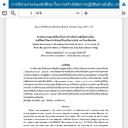
การมีส่วนร่วมของนักศึกษาในการสร้างนิสัยการปฏิบัติอย่างยั่งยืน: กรณีศึกษาวิวัฒนาการถังขยะที่วิทยาลัยนานาชาติ มหาวิทยาลัยมหิดล