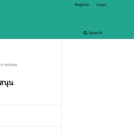
Register
Login
Search
h Articles
สนุน